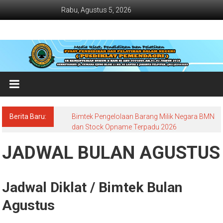
Lompat
Rabu, Agustus 5, 2026
ke
konten
Jadwal
Bimtek
dan
Diklat
Terbaru
Berita Baru:
Bimtek Pengelolaan Barang Milik Negara BMN
Dan
dan Stock Opname Terpadu 2026
Terlengkap
JADWAL BULAN AGUSTUS
Jadwal Diklat / Bimtek Bulan
Agustus