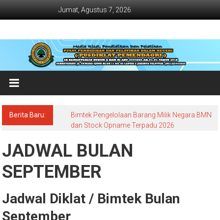
Lompat
Jumat, Agustus 7, 2026
ke
konten
Jadwal
Bimtek
dan
Diklat
Terbaru
Berita Baru:
Bimtek Pengelolaan Barang Milik Negara BMN
Dan
dan Stock Opname Terpadu 2026
Terlengkap
JADWAL BULAN
SEPTEMBER
Jadwal Diklat / Bimtek Bulan
September