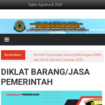
Lompat
Sabtu, Agustus 8, 2026
ke
konten
Jadwal
Bimtek
dan
Diklat
Terbaru
Berita Baru:
Bimtek Pengelolaan Barang Milik Negara BMN
Dan
dan Stock Opname Terpadu 2026
Terlengkap
DIKLAT BARANG/JASA
PEMERINTAH