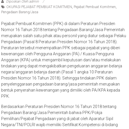
Diposkan Oleh:admin
OKUPASI PEJABAT PEMBUAT KOMITMEN
,
Pejabat Pembuat Komitmen
,
Pengadaan Barang/Jasa
Pejabat Pembuat Komitmen (PPK) di dalam Peraturan Presiden
Nomor 16 Tahun 2018 tentang Pengadaan Barang/Jasa Pemerintah
merupakan salah satu pihak atau personil yang diatur sebagai Pelaku
Pengadaan (Pasal 8 Peraturan Presiden Nomor 16 Tahun 2018).
Peraturan tersebut menempatkan PPK sebagai pejabat yang diberi
kewenangan oleh Pengguna Anggaran (PA) / Kuasa Pengguna
Anggaran (KPA) untuk mengambil keputusan dan/atau melakukan
tindakan yang dapat mengakibatkan pengeluaran anggaran belanja
negara/anggaran belanja daerah (Pasal 1 angka 10 Peraturan
Presiden Nomor 16 Tahun 2018). Sehingga tindakan PPK dalam
penyelenggaraan pengadaan barang/jasa pemerintah merupakan
bentuk penyerahan kewenangan yang dimiliki oleh PA/KPA kepada
PPK.
Berdasarkan Peraturan Presiden Nomor 16 Tahun 2018 tentang
Pengadaan Barang/Jasa Pemerintah bahwa PPK/Pokja
Pemilihan/Pejabat Pengadaan yang di jabat oleh Aparatur Sipil
Negara/TNI/POLRI wajib memiliki Sertifikat Kompetensi di bidang