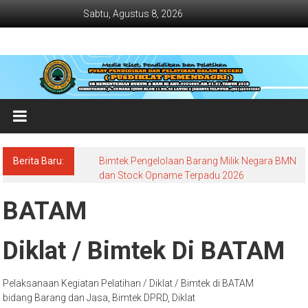
Lompat
Sabtu, Agustus 8, 2026
ke
konten
Jadwal
Bimtek
dan
Diklat
Terbaru
Berita Baru:
Bimtek Pengelolaan Barang Milik Negara BMN
Dan
dan Stock Opname Terpadu 2026
Terlengkap
BATAM
Diklat / Bimtek Di BATAM
Pelaksanaan Kegiatan Pelatihan / Diklat / Bimtek di BATAM
bidang Barang dan Jasa, Bimtek DPRD, Diklat