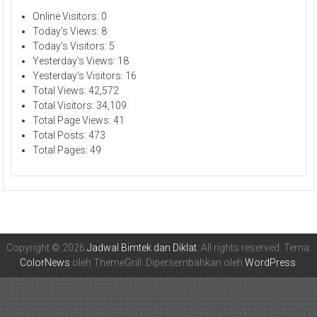
Online Visitors:
0
Today's Views:
8
Today's Visitors:
5
Yesterday's Views:
18
Yesterday's Visitors:
16
Total Views:
42,572
Total Visitors:
34,109
Total Page Views:
41
Total Posts:
473
Total Pages:
49
Copyright © 2026
Jadwal Bimtek dan Diklat
. All rights reserved. Tema:
ColorNews
oleh ThemeGrill. Dipersembahkan oleh
WordPress
.