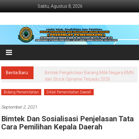
Lompat
Sabtu, Agustus 8, 2026
ke
konten
Jadwal
Bimtek
dan
Diklat
Terbaru
Berita Baru:
Bimtek Pengelolaan Barang Milik Negara BMN
Dan
dan Stock Opname Terpadu 2026
Terlengkap
Bidang Pemerintahan
Diklat Pemerintahan Daerah
September 2, 2021
Bimtek Dan Sosialisasi Penjelasan Tata
Cara Pemilihan Kepala Daerah