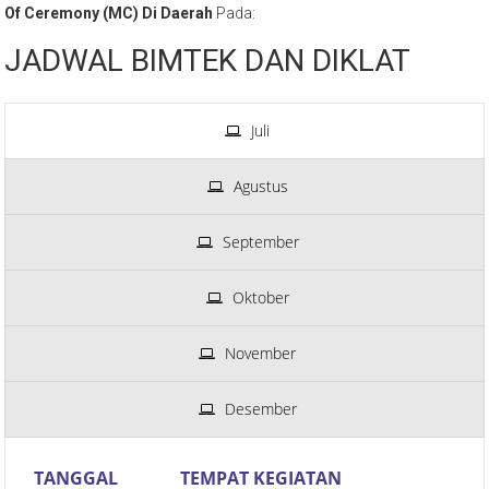
Master Of Ceremony (MC) Sebagai Wujud Peningkatan Wawasan,
Ketrampilan Dan Pengetahuan Bagi Humas, Protokol, Dan Master
Of Ceremony (MC) Di Daerah
Pada:
JADWAL BIMTEK DAN DIKLAT
Juli
Agustus
September
Oktober
November
Desember