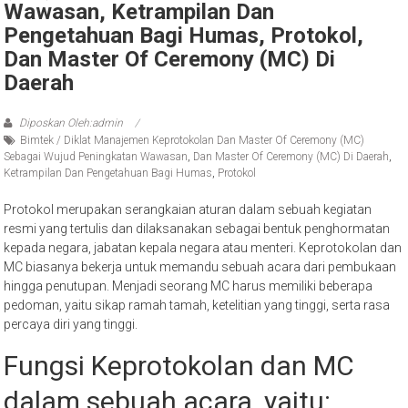
Keprotokolan Dan Master Of Ceremony
(MC) Sebagai Wujud Peningkatan
Wawasan, Ketrampilan Dan
Pengetahuan Bagi Humas, Protokol,
Dan Master Of Ceremony (MC) Di
Daerah
Diposkan Oleh:admin
Bimtek / Diklat Manajemen Keprotokolan Dan Master Of Ceremony (MC)
Sebagai Wujud Peningkatan Wawasan
,
Dan Master Of Ceremony (MC) Di Daerah
,
Ketrampilan Dan Pengetahuan Bagi Humas
,
Protokol
Protokol merupakan serangkaian aturan dalam sebuah kegiatan
resmi yang tertulis dan dilaksanakan sebagai bentuk penghormatan
kepada negara, jabatan kepala negara atau menteri. Keprotokolan dan
MC biasanya bekerja untuk memandu sebuah acara dari pembukaan
hingga penutupan. Menjadi seorang MC harus memiliki beberapa
pedoman, yaitu sikap ramah tamah, ketelitian yang tinggi, serta rasa
percaya diri yang tinggi.
Fungsi Keprotokolan dan MC