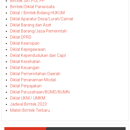
Bidang Pemerintahan
Bidang Staf ahli
Bimtek SATPOL PP
Bimtek/Diklat Pariwisata
Diklat / Bimtek Bidang HUKUM
Diklat Aparatur Desa/Lurah/Camat
Diklat Barang dan Aset
Diklat Barang/Jasa Pemerintah
Diklat DPRD
Diklat Kearsipan
Diklat Kepegawaian
Diklat Kependudukan dan Capil
Diklat Kesehatan
Diklat Keuangan
Diklat Pemerintahan Daerah
Diklat Penanaman Modal
Diklat Perpajakan
Diklat Perusahaan/BUMD/BUMN
Diklat UKM / UMKM
Jadwal Bimtek 2023
Materi Bimtek Terbaru