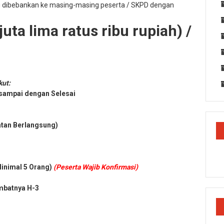
g dibebankan ke masing-masing peserta / SKPD dengan
uta lima ratus ribu rupiah) /
kut:
 sampai dengan Selesai
atan Berlangsung)
Minimal 5 Orang)
(Peserta Wajib Konfirmasi)
mbatnya H-3