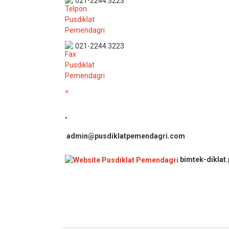
021-2244.3223
021-2244.3223
<
"
admin@pusdiklatpemendagri.com
bimtek-diklat