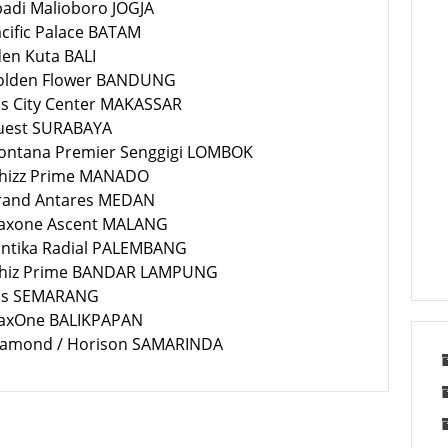
badi Malioboro JOGJA
acific Palace BATAM
den Kuta BALI
Golden Flower BANDUNG
bis City Center MAKASSAR
Quest SURABAYA
Montana Premier Senggigi LOMBOK
Whizz Prime MANADO
Grand Antares MEDAN
Maxone Ascent MALANG
Santika Radial PALEMBANG
Whiz Prime BANDAR LAMPUNG
Ibis SEMARANG
MaxOne BALIKPAPAN
Diamond / Horison SAMARINDA