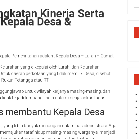
ngkatan Kinerja Serta
Kepala Desa &
 Kepala Pemerintahan adalah : Kepala Desa – Lurah – Camat
lurahan yang dikepalai oleh Lurah, dan Kelurahan
ntuk daerah perkotaan yang tidak memiliki Desa, disebut
Rukun Tetangga atau RT.
nggungjawab untuk wilayah kerjanya masing-masing, dan
idak terjadi tumpang tindih dalam menjalankan tugas.
as membantu Kepala Desa
, yang lebih banyak menangani dalam hal administrasi. Agar
 memajukan taraf hidup masing-masing warganya, menjadi
 bersangkutan maupun warganya. Tapi tentunya