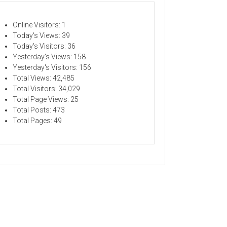
Online Visitors:
1
Today's Views:
39
Today's Visitors:
36
Yesterday's Views:
158
Yesterday's Visitors:
156
Total Views:
42,485
Total Visitors:
34,029
Total Page Views:
25
Total Posts:
473
Total Pages:
49
ELATIHAN
TU-WAKTU DAPAT BERUBAH
"