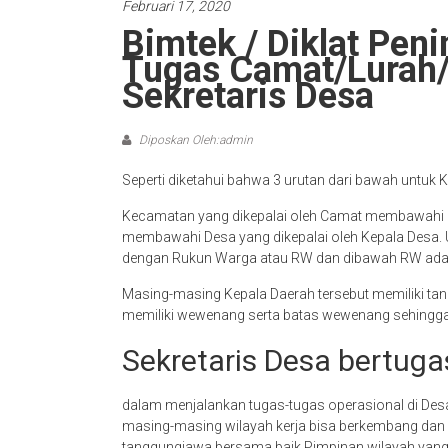
Februari 17, 2020
Bimtek / Diklat Peni
Tugas Camat/Lurah/
Sekretaris Desa
Diposkan Oleh:admin
Seperti diketahui bahwa 3 urutan dari bawah untuk
Kecamatan yang dikepalai oleh Camat membawahi Ke
membawahi Desa yang dikepalai oleh Kepala Desa. U
dengan Rukun Warga atau RW dan dibawah RW ada 
Masing-masing Kepala Daerah tersebut memiliki ta
memiliki wewenang serta batas wewenang sehingga t
Sekretaris Desa bertug
dalam menjalankan tugas-tugas operasional di Desa
masing-masing wilayah kerja bisa berkembang dan
tanggungjawa bersama baik Pimpinan wilayah yang