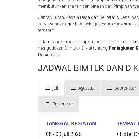
membutuhkan arahan dan binaan dari Pimpinannya
Camat/Lurah/Kepala Desa dan Sekretaris Desa ib
karyawannya agar bisa bekerja secara maksimal. Jad
tersebut.
Dalam rangka memantapkan pemahaman mengenai
mengadakan Bimtek / Diklat tentang
Peningkatan K
Desa
pada:
JADWAL BIMTEK DAN DIK
Juli
Agustus
September
Desember
TANGGAL KEGIATAN
TEMPAT 
08 - 09 Juli 2026
• Hotel O