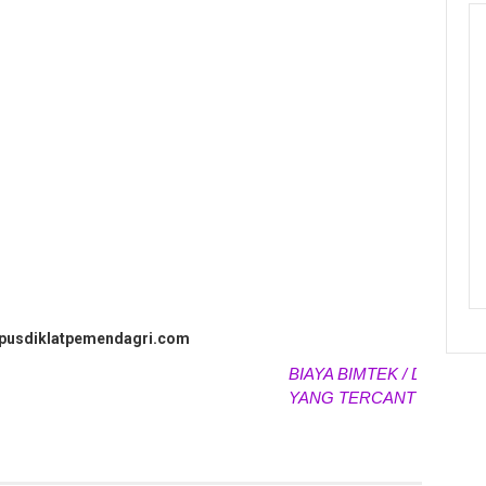
.pusdiklatpemendagri.com
BIAYA BIMTEK / DIKLAT / P
YANG TERCANTUM SEWAK