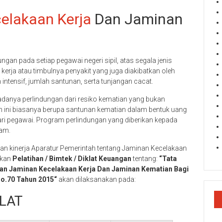
elakaan Kerja
Dan Jaminan
gan pada setiap pegawai negeri sipil, atas segala jenis
kerja atau timbulnya penyakit yang juga diakibatkan oleh
intensif, jumlah santunan, serta tunjangan cacat.
 adanya perlindungan dari resiko kematian yang bukan
an ini biasanya berupa santunan kematian dalam bentuk uang
ari pegawai. Program perlindungan yang diberikan kepada
ram.
 kinerja Aparatur Pemerintah tentang Jaminan Kecelakaan
akan
Pelatihan / Bimtek / Diklat Keuangan
tentang:
“Tata
ian Jaminan Kecelakaan Kerja Dan Jaminan Kematian Bagi
No.70 Tahun 2015“
akan dilaksanakan pada:
LAT