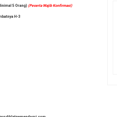
Minimal 5 Orang)
(Peserta Wajib Konfirmasi)
mbatnya H-3
.pusdiklatpemendagri.com