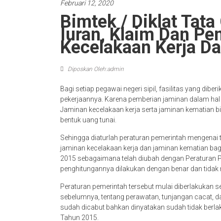
Februari 12, 2020
Bimtek / Diklat Tat
Iuran, Klaim Dan P
Kecelakaan Kerja D
Diposkan Oleh:admin
Bagi setiap pegawai negeri sipil, fasilitas yang di
pekerjaannya. Karena pemberian jaminan dalam hal 
Jaminan kecelakaan kerja serta jaminan kematian bi
bentuk uang tunai.
Sehingga diaturlah peraturan pemerintah mengenai 
jaminan kecelakaan kerja dan jaminan kematian bag
2015 sebagaimana telah diubah dengan Peraturan 
penghitungannya dilakukan dengan benar dan tidak
Peraturan pemerintah tersebut mulai diberlakukan s
sebelumnya, tentang perawatan, tunjangan cacat, da
sudah dicabut bahkan dinyatakan sudah tidak berlak
Tahun 2015.