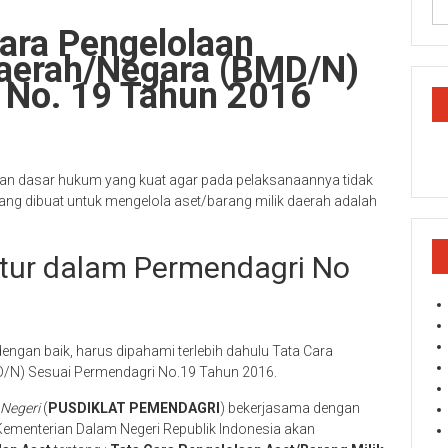
Cara Pengelolaan
Daerah/Negara (BMD/N)
 No. 19 Tahun 2016
hkan dasar hukum yang kuat agar pada pelaksanaannya tidak
ng dibuat untuk mengelola aset/barang milik daerah adalah
tur dalam Permendagri No
ngan baik, harus dipahami terlebih dahulu Tata Cara
D/N) Sesuai Permendagri No.19 Tahun 2016.
 Negeri
(
PUSDIKLAT PEMENDAGRI
) bekerjasama dengan
ementerian Dalam Negeri Republik Indonesia akan