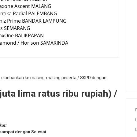
Maxone Ascent MALANG
Santika Radial PALEMBANG
Whiz Prime BANDAR LAMPUNG
Ibis SEMARANG
MaxOne BALIKPAPAN
Diamond / Horison SAMARINDA
g dibebankan ke masing-masing peserta / SKPD dengan
uta lima ratus ribu rupiah) /
kut:
 sampai dengan Selesai