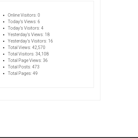
Online Visitors:
0
Today's Views:
6
Today's Visitors:
4
Yesterday's Views:
18
Yesterday's Visitors:
16
ELATIHAN
Total Views:
42,570
TU-WAKTU DAPAT BERUBAH
"
Total Visitors:
34,108
Total Page Views:
36
Total Posts:
473
Total Pages:
49