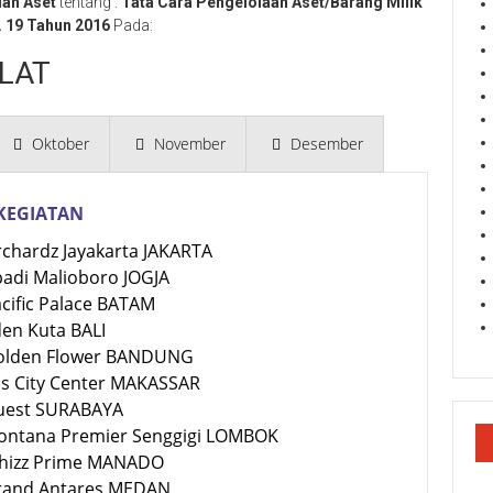
dan Aset
tentang :
Tata Cara Pengelolaan Aset/Barang Milik
 19 Tahun 2016
Pada:
LAT
Oktober
November
Desember
KEGIATAN
rchardz Jayakarta JAKARTA
badi Malioboro JOGJA
acific Palace BATAM
den Kuta BALI
Golden Flower BANDUNG
bis City Center MAKASSAR
Quest SURABAYA
Montana Premier Senggigi LOMBOK
Whizz Prime MANADO
Grand Antares MEDAN