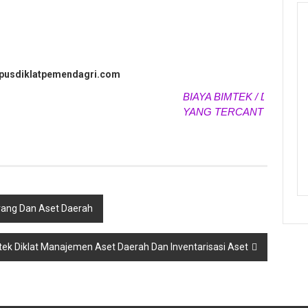
.pusdiklatpemendagri.com
BIAYA BIMTEK / DIKLAT / P
YANG TERCANTUM SEWAK
rang Dan Aset Daerah
ek Diklat Manajemen Aset Daerah Dan Inventarisasi Aset