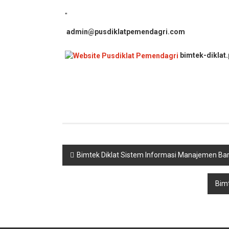
"
admin@pusdiklatpemendagri.com
bimtek-diklat
Navigasi
Bimtek Diklat Sistem Informasi Manajemen Ba
pos
Bimt