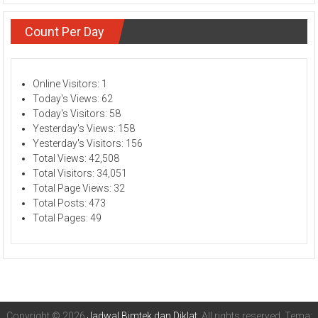
Count Per Day
Online Visitors:
1
Today's Views:
62
Today's Visitors:
58
Yesterday's Views:
158
Yesterday's Visitors:
156
Total Views:
42,508
Total Visitors:
34,051
Total Page Views:
32
Total Posts:
473
Total Pages:
49
Copyright © 2026
Jadwal Bimtek dan Diklat
. All rights reserved. Tema: