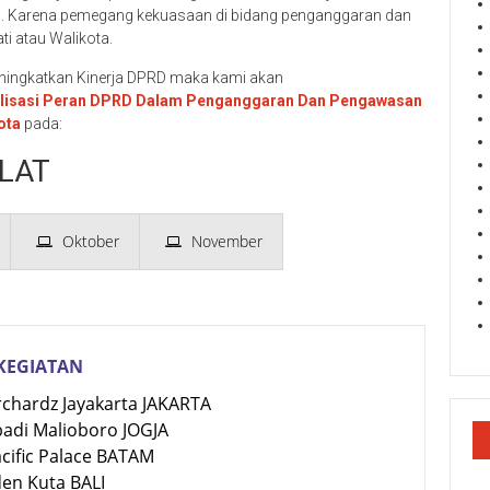
a. Karena pemegang kekuasaan di bidang penganggaran dan
i atau Walikota.
ngkatkan Kinerja DPRD maka kami akan
lisasi Peran DPRD Dalam Penganggaran Dan Pengawasan
ota
pada:
LAT
Oktober
November
KEGIATAN
rchardz Jayakarta JAKARTA
badi Malioboro JOGJA
acific Palace BATAM
den Kuta BALI