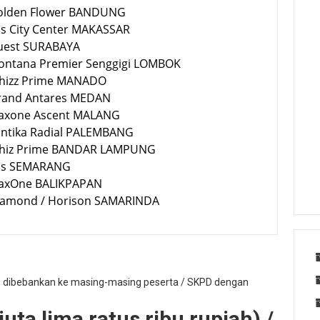
Golden Flower BANDUNG
bis City Center MAKASSAR
Quest SURABAYA
Montana Premier Senggigi LOMBOK
Whizz Prime MANADO
Grand Antares MEDAN
Maxone Ascent MALANG
Santika Radial PALEMBANG
Whiz Prime BANDAR LAMPUNG
Ibis SEMARANG
MaxOne BALIKPAPAN
Diamond / Horison SAMARINDA
g dibebankan ke masing-masing peserta / SKPD dengan
uta lima ratus ribu rupiah) /