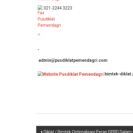
021-2244.3223
<
"
admin@pusdiklatpemendagri.com
bimtek-diklat
Navigasi
Diklat / Bimtek Optimalisasi Peran DPRD Dala