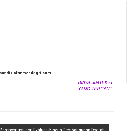
.pusdiklatpemendagri.com
BIAYA BIMTEK / DIKLAT / P
YANG TERCANTUM SEWAK
m Perancangan dan Evaluasi Kinerja Pembangunan Daerah