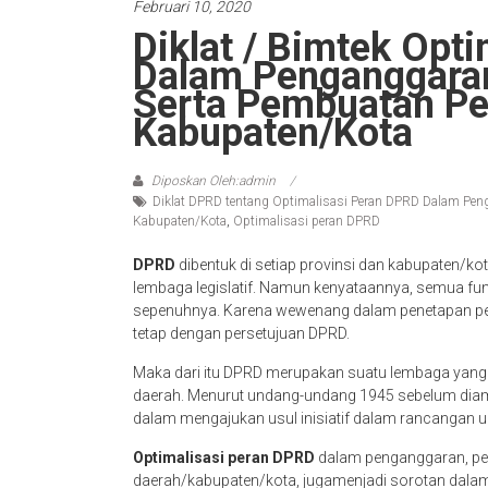
Februari 10, 2020
Diklat / Bimtek Opt
Dalam Penganggara
Serta Pembuatan Pe
Kabupaten/Kota
Diposkan Oleh:admin
Diklat DPRD tentang Optimalisasi Peran DPRD Dalam Pen
Kabupaten/Kota
,
Optimalisasi peran DPRD
DPRD
dibentuk di setiap provinsi dan kabupaten/k
lembaga legislatif. Namun kenyataannya, semua fun
sepenuhnya. Karena wewenang dalam penetapan pera
tetap dengan persetujuan DPRD.
Maka dari itu DPRD merupakan suatu lembaga yang 
daerah. Menurut undang-undang 1945 sebelum diam
dalam mengajukan usul inisiatif dalam rancangan 
Optimalisasi peran DPRD
dalam penganggaran, pe
daerah/kabupaten/kota, jugamenjadi sorotan dalam