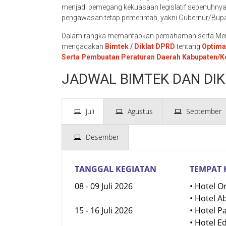
menjadi pemegang kekuasaan legislatif sepenuhny
pengawasan tetap pemerintah, yakni Gubernur/Bupat
Dalam rangka memantapkan pemahaman serta Meni
mengadakan
Bimtek / Diklat DPRD
tentang
Optima
Serta Pembuatan Peraturan Daerah Kabupaten/K
JADWAL BIMTEK DAN DIK
Juli
Agustus
September
Desember
TANGGAL KEGIATAN
TEMPAT 
08 - 09 Juli 2026
• Hotel O
• Hotel A
15 - 16 Juli 2026
• Hotel P
• Hotel E