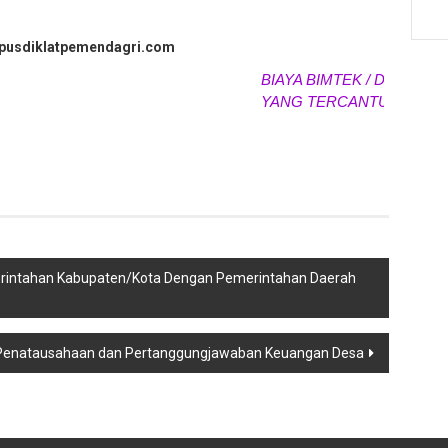
.pusdiklatpemendagri.com
BIAYA BIMTEK / DIKLAT / PE
YANG TERCANTUM SEWAKT
erintahan Kabupaten/Kota Dengan Pemerintahan Daerah
t Penatausahaan dan Pertanggungjawaban Keuangan Desa