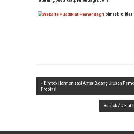
admin@pusdiklatpemendagri.com
bimtek-diklat
Navigasi
Bimtek Harmonisasi Antar Bidang Urusan Pem
Propinsi
pos
Bimtek / Dikla