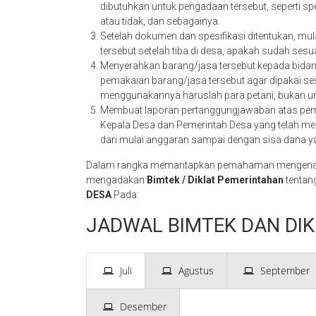
dibutuhkan untuk pengadaan tersebut, seperti sp
atau tidak, dan sebagainya.
Setelah dokumen dan spesifikasi ditentukan, m
tersebut setelah tiba di desa, apakah sudah ses
Menyerahkan barang/jasa tersebut kepada bid
pemakaian barang/jasa tersebut agar dipakai se
menggunakannya haruslah para petani, bukan unt
Membuat laporan pertanggungjawaban atas pemb
Kepala Desa dan Pemerintah Desa yang telah me
dari mulai anggaran sampai dengan sisa dana y
Dalam rangka memantapkan pemahaman mengenai 
mengadakan
Bimtek / Diklat Pemerintahan
tentan
DESA
Pada:
JADWAL BIMTEK DAN DIK
Juli
Agustus
September
Desember