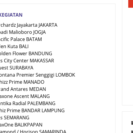
KEGIATAN
rchardz Jayakarta JAKARTA
badi Malioboro JOGJA
acific Palace BATAM
den Kuta BALI
Golden Flower BANDUNG
bis City Center MAKASSAR
Quest SURABAYA
Montana Premier Senggigi LOMBOK
Whizz Prime MANADO
Grand Antares MEDAN
Maxone Ascent MALANG
Santika Radial PALEMBANG
Whiz Prime BANDAR LAMPUNG
Ibis SEMARANG
MaxOne BALIKPAPAN
Diamond / Horison SAMARINDA