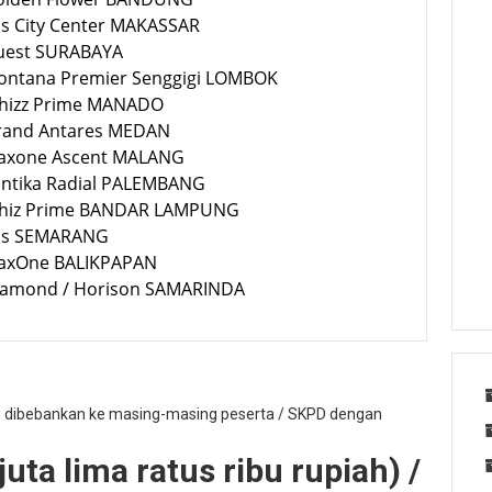
bis City Center MAKASSAR
Quest SURABAYA
Montana Premier Senggigi LOMBOK
Whizz Prime MANADO
Grand Antares MEDAN
Maxone Ascent MALANG
Santika Radial PALEMBANG
Whiz Prime BANDAR LAMPUNG
Ibis SEMARANG
MaxOne BALIKPAPAN
Diamond / Horison SAMARINDA
g dibebankan ke masing-masing peserta / SKPD dengan
uta lima ratus ribu rupiah) /