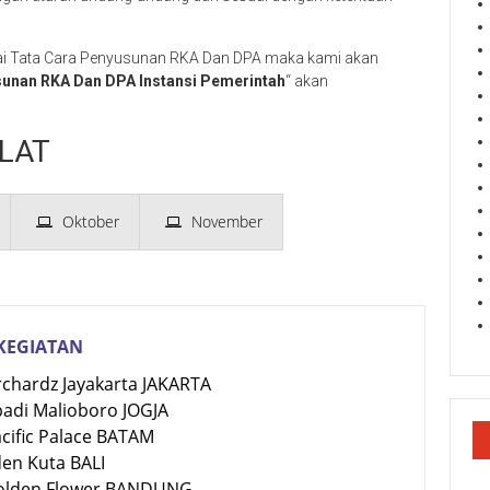
Tata Cara Penyusunan RKA Dan DPA maka kami akan
sunan RKA Dan DPA Instansi Pemerintah
“ akan
LAT
Oktober
November
KEGIATAN
rchardz Jayakarta JAKARTA
badi Malioboro JOGJA
acific Palace BATAM
den Kuta BALI
Golden Flower BANDUNG