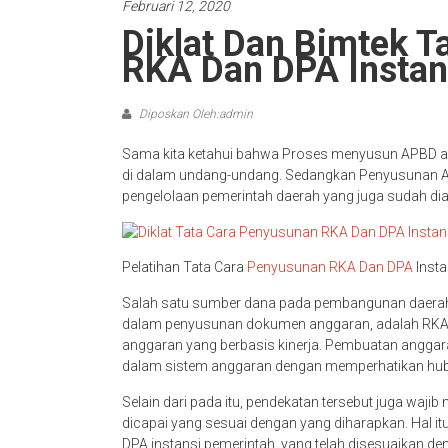
Februari 12, 2020
Diklat Dan Bimtek T
RKA Dan DPA Instan
Diposkan Oleh:admin
Sama kita ketahui bahwa Proses menyusun APBD ad
di dalam undang-undang. Sedangkan Penyusunan AP
pengelolaan pemerintah daerah yang juga sudah di
Pelatihan Tata Cara
Penyusunan RKA Dan DPA
Insta
Salah satu sumber dana pada pembangunan daerah 
dalam penyusunan dokumen anggaran, adalah RKA
anggaran yang berbasis kinerja. Pembuatan anggara
dalam sistem anggaran dengan memperhatikan hubu
Selain dari pada itu, pendekatan tersebut juga wajib
dicapai yang sesuai dengan yang diharapkan. Hal i
DPA instansi pemerintah, yang telah disesuaikan d