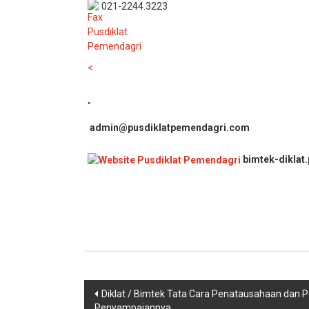
021-2244.3223
<
"
admin@pusdiklatpemendagri.com
bimtek-diklat
Navigasi
Diklat / Bimtek Tata Cara Penatausahaan dan
Penyampaiannya