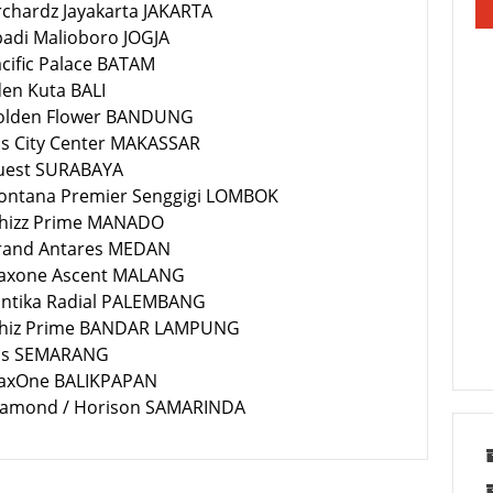
rchardz Jayakarta JAKARTA
badi Malioboro JOGJA
acific Palace BATAM
den Kuta BALI
Golden Flower BANDUNG
bis City Center MAKASSAR
Quest SURABAYA
Montana Premier Senggigi LOMBOK
Whizz Prime MANADO
Grand Antares MEDAN
Maxone Ascent MALANG
Santika Radial PALEMBANG
Whiz Prime BANDAR LAMPUNG
Ibis SEMARANG
MaxOne BALIKPAPAN
Diamond / Horison SAMARINDA