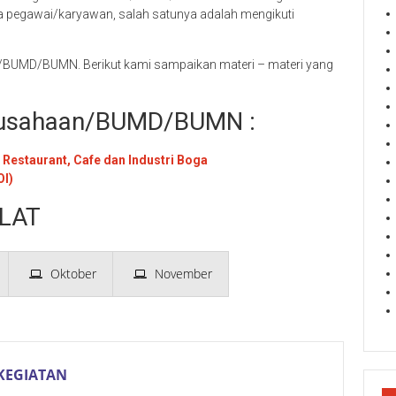
a pegawai/karyawan, salah satunya adalah mengikuti
n/BUMD/BUMN. Berikut kami sampaikan materi – materi yang
Perusahaan/BUMD/BUMN :
 Restaurant, Cafe dan Industri Boga
OI)
LAT
Oktober
November
KEGIATAN