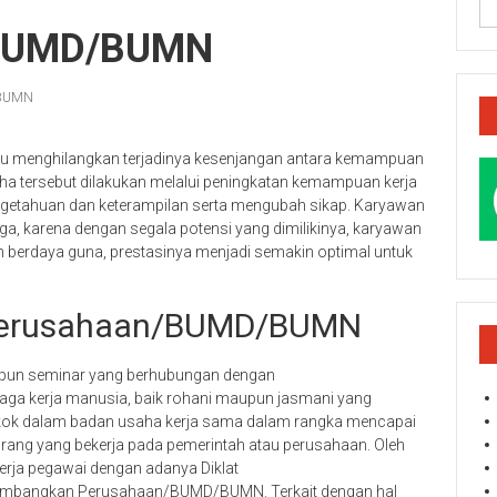
n/BUMD/BUMN
/BUMN
tau menghilangkan terjadinya kesenjangan antara kemampuan
ha tersebut dilakukan melalui peningkatan kemampuan kerja
getahuan dan keterampilan serta mengubah sikap. Karyawan
a, karena dengan segala potensi yang dimilikinya, karyawan
ih berdaya guna, prestasinya menjadi semakin optimal untuk
i Perusahaan/BUMD/BUMN
taupun seminar yang berhubungan dengan
a kerja manusia, baik rohani maupun jasmani yang
okok dalam badan usaha kerja sama dalam rangka mencapai
orang yang bekerja pada pemerintah atau perusahaan. Oleh
erja pegawai dengan adanya Diklat
bangkan Perusahaan/BUMD/BUMN. Terkait dengan hal