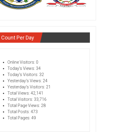
Count Per Day
Online Visitors:
0
Today's Views:
34
Today's Visitors:
32
Yesterday's Views:
24
Yesterday's Visitors:
21
Total Views:
42,141
Total Visitors:
33,716
Total Page Views:
28
LATIHAN
Total Posts:
473
U-WAKTU DAPAT BERUBAH
"
Total Pages:
49