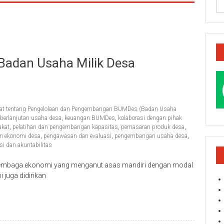
 Badan Usaha Milik Desa
mat tentang Pengelolaan dan Pengembangan BUMDes (Badan Usaha
eberlanjutan usaha desa
,
keuangan BUMDes
,
kolaborasi dengan pihak
akat
,
pelatihan dan pengembangan kapasitas
,
pemasaran produk desa
,
n ekonomi desa
,
pengawasan dan evaluasi
,
pengembangan usaha desa
,
si dan akuntabilitas
lembaga ekonomi yang menganut asas mandiri dengan modal
juga didirikan