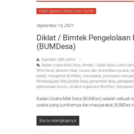
Diklat Aparatur Desa/Lurah/Camat
September 14, 2021
Diklat / Bimtek Pengelolaan
(BUMDesa)
Diposkan Oleh:admin
Badan Usaha Milik Desa
,
Bimtek / Diklat Desa/Lurah/Ca
Milik Desa)
,
ekonomi lokal
,
inovasi dan diversifikasi produk
,
k
terkait
,
manajemen BUMDes
,
masyarakat
,
partisipasi masyar
Pemberdayaan Masyarakat Desa
,
pemerintah desa
,
pendapata
perencanaan bisnis
,
struktur organisasi BUMDes
,
transparan
Badan Usaha Milik Desa (BUMDes) adalah sebuah 
usaha yang sumbernya dari masyarakat. BUMDes ini 
Baca selengkapnya