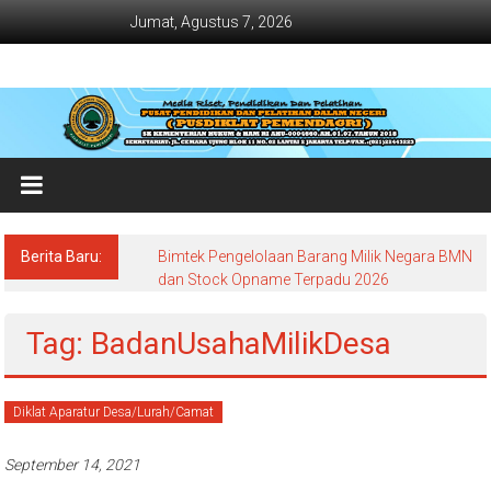
Lompat
Jumat, Agustus 7, 2026
ke
konten
Jadwal
Bimtek
dan
Diklat
Terbaru
Berita Baru:
Bimtek Pengelolaan Barang Milik Negara BMN
Dan
dan Stock Opname Terpadu 2026
Terlengkap
Tag: BadanUsahaMilikDesa
Diklat Aparatur Desa/Lurah/Camat
September 14, 2021