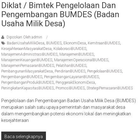
Diklat / Bimtek Pengelolaan Dan
Pengembangan BUMDES (Badan
Usaha Milik Desa)
Diposkan Oleh:admin
BadanUsahaMilikDesa
,
BUMDES
,
EkonomiDesa
,
KemitraanBUMDES
,
KesejahteraanMasyarakatDesa
,
KolaborasiBUMDES
,
ManajemenAdministrasiBUMDES
,
ManajemenBUMDES
,
ManajemenKeuanganBUMDES
,
ManajemenOperasionalBUMDES
,
ManajemenPemasaranBUMDES
,
PelatihanBUMDES
,
PembangunanMasyarakatDesa
,
PendirianBUMDES
,
PengelolaanBUMDES
,
PengembanganBUMDES
,
PengembanganLayananBUMDES
,
PengembanganProdukBUMDES
,
PenggerakEkonomiDesa
,
PeningkatanKapasitasBUMDES
,
PromosiBUMDES
,
StrategiPemasaranBUMDES
Pengelolaan dan Pengembangan Badan Usaha Milik Desa (BUMDES)
merupakan salah satu upaya pemerintah dan masyarakat desa
dalam mengembangkan potensi ekonomi lokal dan meningkatkan
kesejahteraan
Baca selengkapnya