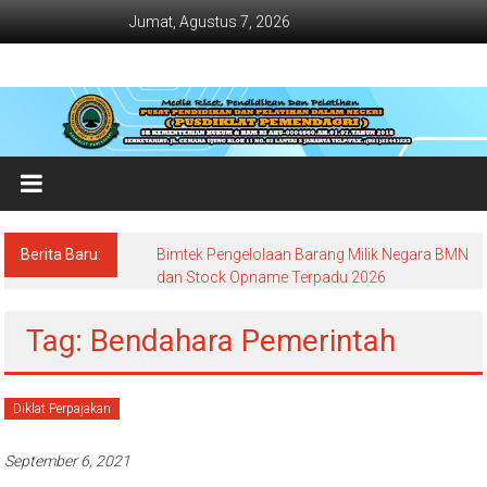
Lompat
Jumat, Agustus 7, 2026
ke
konten
Jadwal
Bimtek
dan
Diklat
Terbaru
Berita Baru:
Bimtek Pengelolaan Barang Milik Negara BMN
Dan
dan Stock Opname Terpadu 2026
Terlengkap
Tag: Bendahara Pemerintah
Diklat Perpajakan
September 6, 2021