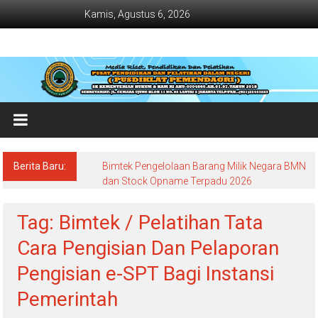
Lompat
Kamis, Agustus 6, 2026
ke
konten
Jadwal
Bimtek
dan
Diklat
Terbaru
Berita Baru:
Bimtek Pengelolaan Barang Milik Negara BMN
Dan
dan Stock Opname Terpadu 2026
Terlengkap
Tag: Bimtek / Pelatihan Tata
Cara Pengisian Dan Pelaporan
Pengisian e-SPT Bagi Instansi
Pemerintah