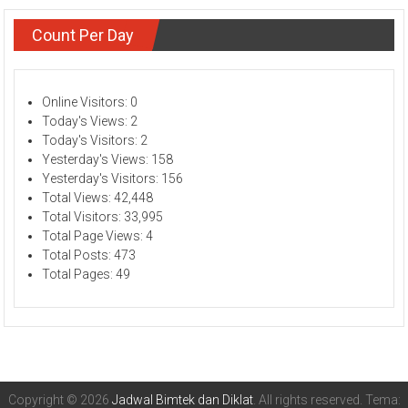
Count Per Day
Online Visitors:
0
Today's Views:
2
Today's Visitors:
2
Yesterday's Views:
158
Yesterday's Visitors:
156
Total Views:
42,448
Total Visitors:
33,995
Total Page Views:
4
Total Posts:
473
Total Pages:
49
Copyright © 2026
Jadwal Bimtek dan Diklat
. All rights reserved. Tema: