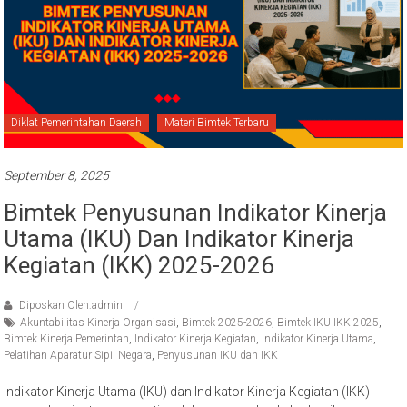
Diklat Pemerintahan Daerah
Materi Bimtek Terbaru
September 8, 2025
Bimtek Penyusunan Indikator Kinerja
Utama (IKU) Dan Indikator Kinerja
Kegiatan (IKK) 2025-2026
Diposkan Oleh:admin
Akuntabilitas Kinerja Organisasi
,
Bimtek 2025-2026
,
Bimtek IKU IKK 2025
,
Bimtek Kinerja Pemerintah
,
Indikator Kinerja Kegiatan
,
Indikator Kinerja Utama
,
Pelatihan Aparatur Sipil Negara
,
Penyusunan IKU dan IKK
Indikator Kinerja Utama (IKU) dan Indikator Kinerja Kegiatan (IKK)