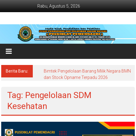
Lompat
Rabu, Agustus 5, 2026
ke
konten
Jadwal
Bimtek
dan
Diklat
Terbaru
Berita Baru:
Bimtek Pengelolaan Barang Milik Negara BMN
Dan
dan Stock Opname Terpadu 2026
Terlengkap
Tag: Pengelolaan SDM
Kesehatan