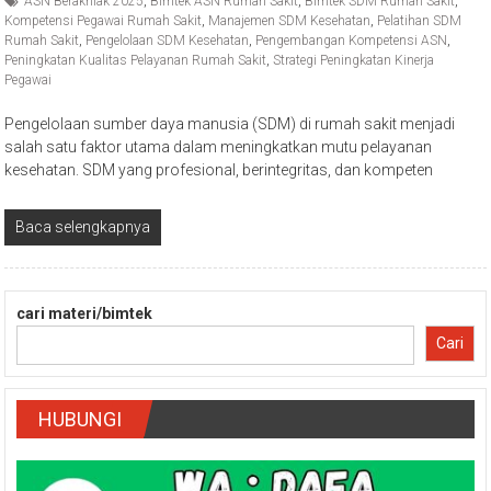
ASN Berakhlak 2025
,
Bimtek ASN Rumah Sakit
,
Bimtek SDM Rumah Sakit
,
Kompetensi Pegawai Rumah Sakit
,
Manajemen SDM Kesehatan
,
Pelatihan SDM
Rumah Sakit
,
Pengelolaan SDM Kesehatan
,
Pengembangan Kompetensi ASN
,
Peningkatan Kualitas Pelayanan Rumah Sakit
,
Strategi Peningkatan Kinerja
Pegawai
Pengelolaan sumber daya manusia (SDM) di rumah sakit menjadi
salah satu faktor utama dalam meningkatkan mutu pelayanan
kesehatan. SDM yang profesional, berintegritas, dan kompeten
Baca selengkapnya
cari materi/bimtek
Cari
HUBUNGI