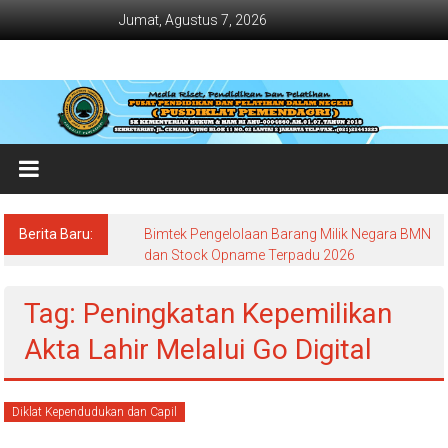
Lompat
Jumat, Agustus 7, 2026
ke
konten
Jadwal
Bimtek
dan
Diklat
Terbaru
Berita Baru:
Bimtek Pengelolaan Barang Milik Negara BMN
Dan
dan Stock Opname Terpadu 2026
Terlengkap
Tag: Peningkatan Kepemilikan
Akta Lahir Melalui Go Digital
Diklat Kependudukan dan Capil