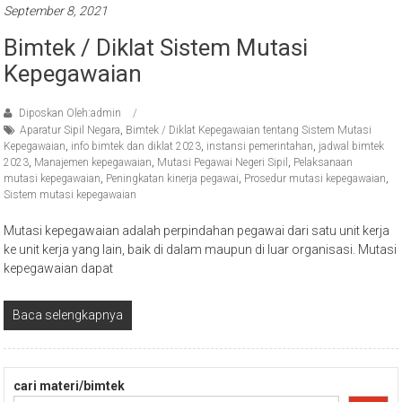
September 8, 2021
Bimtek / Diklat Sistem Mutasi
Kepegawaian
Diposkan Oleh:admin
Aparatur Sipil Negara
,
Bimtek / Diklat Kepegawaian tentang Sistem Mutasi
Kepegawaian
,
info bimtek dan diklat 2023
,
instansi pemerintahan
,
jadwal bimtek
2023
,
Manajemen kepegawaian
,
Mutasi Pegawai Negeri Sipil
,
Pelaksanaan
mutasi kepegawaian
,
Peningkatan kinerja pegawai
,
Prosedur mutasi kepegawaian
,
Sistem mutasi kepegawaian
Mutasi kepegawaian adalah perpindahan pegawai dari satu unit kerja
ke unit kerja yang lain, baik di dalam maupun di luar organisasi. Mutasi
kepegawaian dapat
Baca selengkapnya
cari materi/bimtek