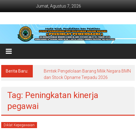
Lompat
Jumat, Agustus 7, 2026
ke
konten
Jadwal
Bimtek
dan
Diklat
Terbaru
Berita Baru:
Bimtek Pengelolaan Barang Milik Negara BMN
Dan
dan Stock Opname Terpadu 2026
Terlengkap
Tag: Peningkatan kinerja
pegawai
Diklat Kepegawaian