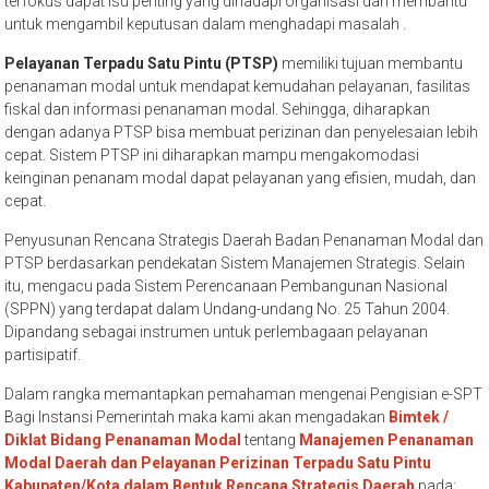
pencapaian sasaran dan target. Contohnya saja seperti masyarakat,
DPRD, instansi terkait, dan Organisasi Non-Pemerintah. Renstra juga
terfokus dapat isu penting yang dihadapi organisasi dan membantu
untuk mengambil keputusan dalam menghadapi masalah .
Pelayanan Terpadu Satu Pintu (PTSP)
memiliki tujuan membantu
penanaman modal untuk mendapat kemudahan pelayanan, fasilitas
fiskal dan informasi penanaman modal. Sehingga, diharapkan
dengan adanya PTSP bisa membuat perizinan dan penyelesaian lebih
cepat. Sistem PTSP ini diharapkan mampu mengakomodasi
keinginan penanam modal dapat pelayanan yang efisien, mudah, dan
cepat.
Penyusunan Rencana Strategis Daerah Badan Penanaman Modal dan
PTSP berdasarkan pendekatan Sistem Manajemen Strategis. Selain
itu, mengacu pada Sistem Perencanaan Pembangunan Nasional
(SPPN) yang terdapat dalam Undang-undang No. 25 Tahun 2004.
Dipandang sebagai instrumen untuk perlembagaan pelayanan
partisipatif.
Dalam rangka memantapkan pemahaman mengenai Pengisian e-SPT
Bagi Instansi Pemerintah maka kami akan mengadakan
Bimtek /
Diklat Bidang Penanaman Modal
tentang
Manajemen Penanaman