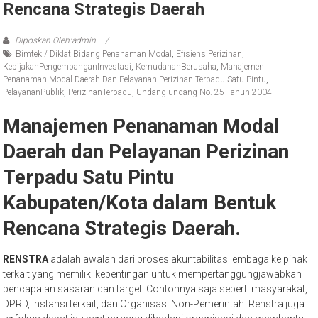
Dan Pelayanan Perizinan Terpadu Satu
Pintu Kabupaten/Kota Dalam Bentuk
Rencana Strategis Daerah
Diposkan Oleh:admin
Bimtek / Diklat Bidang Penanaman Modal
,
EfisiensiPerizinan
,
KebijakanPengembanganInvestasi
,
KemudahanBerusaha
,
Manajemen
Penanaman Modal Daerah Dan Pelayanan Perizinan Terpadu Satu Pintu
,
PelayananPublik
,
PerizinanTerpadu
,
Undang-undang No. 25 Tahun 2004
Manajemen Penanaman Modal
Daerah dan Pelayanan Perizinan
Terpadu Satu Pintu
Kabupaten/Kota dalam Bentuk
Rencana Strategis Daerah.
RENSTRA
adalah awalan dari proses akuntabilitas lembaga ke pihak
terkait yang memiliki kepentingan untuk mempertanggungjawabkan