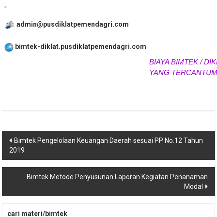
"
admin@pusdiklatpemendagri.com
bimtek-diklat.pusdiklatpemendagri.com
BIAYA BIMTEK / DIKL
YANG TERCANTUM 
Navigasi
Bimtek Pengelolaan Keuangan Daerah sesuai PP No.12 Tahun
2019
pos
Bimtek Metode Penyusunan Laporan Kegiatan Penanaman
Modal