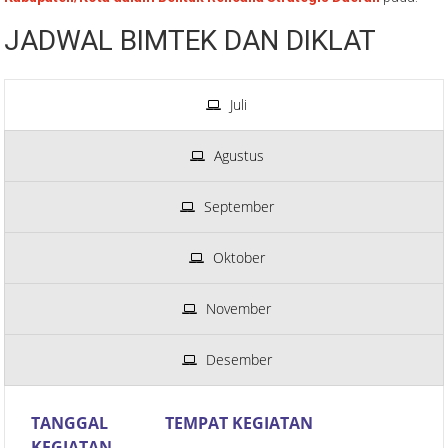
Modal Daerah dan Pelayanan Perizinan Terpadu Satu Pintu
Kabupaten/Kota dalam Bentuk Rencana Strategis Daerah
pada:
JADWAL BIMTEK DAN DIKLAT
Juli
Agustus
September
Oktober
November
Desember