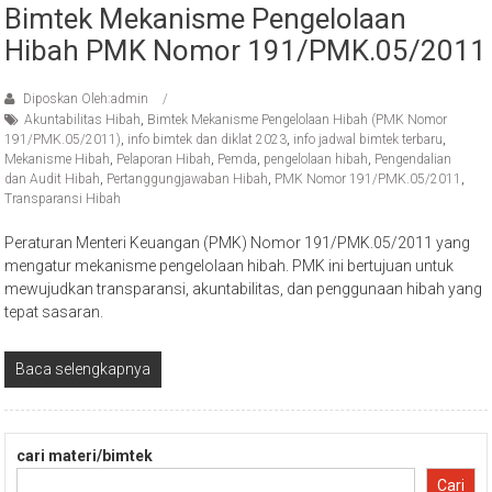
Bimtek Mekanisme Pengelolaan
Hibah PMK Nomor 191/PMK.05/2011
Diposkan Oleh:admin
Akuntabilitas Hibah
,
Bimtek Mekanisme Pengelolaan Hibah (PMK Nomor
191/PMK.05/2011)
,
info bimtek dan diklat 2023
,
info jadwal bimtek terbaru
,
Mekanisme Hibah
,
Pelaporan Hibah
,
Pemda
,
pengelolaan hibah
,
Pengendalian
dan Audit Hibah
,
Pertanggungjawaban Hibah
,
PMK Nomor 191/PMK.05/2011
,
Transparansi Hibah
Peraturan Menteri Keuangan (PMK) Nomor 191/PMK.05/2011 yang
mengatur mekanisme pengelolaan hibah. PMK ini bertujuan untuk
mewujudkan transparansi, akuntabilitas, dan penggunaan hibah yang
tepat sasaran.
Baca selengkapnya
cari materi/bimtek
Cari