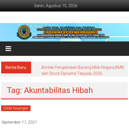
Lompat
Senin, Agustus 10, 2026
ke
konten
Jadwal
Bimtek
dan
Diklat
Terbaru
Berita Baru:
Bimtek Pengelolaan Barang Milik Negara BMN
Dan
dan Stock Opname Terpadu 2026
Terlengkap
Tag: Akuntabilitas Hibah
Diklat Keuangan
September 11, 2021