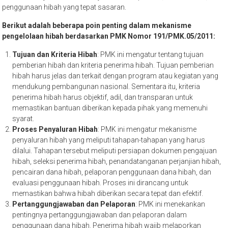
191/PMK.05/2011 yang mengatur mekanisme pengelolaan hibah.
PMK ini bertujuan untuk mewujudkan transparansi, akuntabilitas, dan
penggunaan hibah yang tepat sasaran.
Berikut adalah beberapa poin penting dalam mekanisme
pengelolaan hibah berdasarkan PMK Nomor 191/PMK.05/2011:
Tujuan dan Kriteria Hibah
: PMK ini mengatur tentang tujuan
pemberian hibah dan kriteria penerima hibah. Tujuan pemberian
hibah harus jelas dan terkait dengan program atau kegiatan yang
mendukung pembangunan nasional. Sementara itu, kriteria
penerima hibah harus objektif, adil, dan transparan untuk
memastikan bantuan diberikan kepada pihak yang memenuhi
syarat.
Proses Penyaluran Hibah
: PMK ini mengatur mekanisme
penyaluran hibah yang meliputi tahapan-tahapan yang harus
dilalui. Tahapan tersebut meliputi persiapan dokumen pengajuan
hibah, seleksi penerima hibah, penandatanganan perjanjian hibah,
pencairan dana hibah, pelaporan penggunaan dana hibah, dan
evaluasi penggunaan hibah. Proses ini dirancang untuk
memastikan bahwa hibah diberikan secara tepat dan efektif.
Pertanggungjawaban dan Pelaporan
: PMK ini menekankan