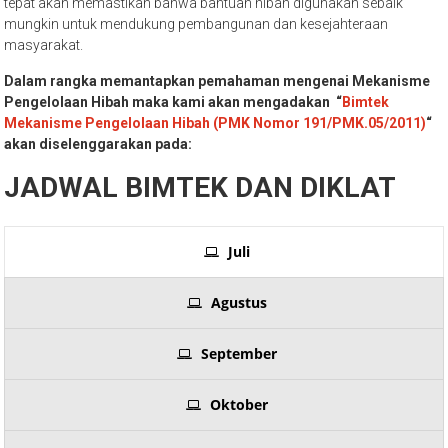
efektif. Proses yang terstruktur dan terukur dalam penyaluran hibah,
pertanggungjawaban yang jelas, serta pengendalian dan audit yang
tepat akan memastikan bahwa bantuan hibah digunakan sebaik
mungkin untuk mendukung pembangunan dan kesejahteraan
masyarakat.
Dalam rangka memantapkan pemahaman mengenai Mekanisme
Pengelolaan Hibah maka kami akan mengadakan “
Bimtek
Mekanisme Pengelolaan Hibah (PMK Nomor 191/PMK.05/2011)
“
akan diselenggarakan pada:
JADWAL BIMTEK DAN DIKLAT
Juli
Agustus
September
Oktober