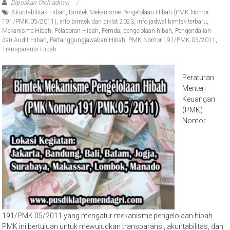
PMK Nomor 191/PMK.05/2011
Diposkan Oleh:admin
Akuntabilitas Hibah
,
Bimtek Mekanisme Pengelolaan Hibah (PMK Nomor
191/PMK.05/2011)
,
info bimtek dan diklat 2023
,
info jadwal bimtek terbaru
,
Mekanisme Hibah
,
Pelaporan Hibah
,
Pemda
,
pengelolaan hibah
,
Pengendalian
dan Audit Hibah
,
Pertanggungjawaban Hibah
,
PMK Nomor 191/PMK.05/2011
,
Transparansi Hibah
Peraturan
Menteri
Keuangan
(PMK)
Nomor