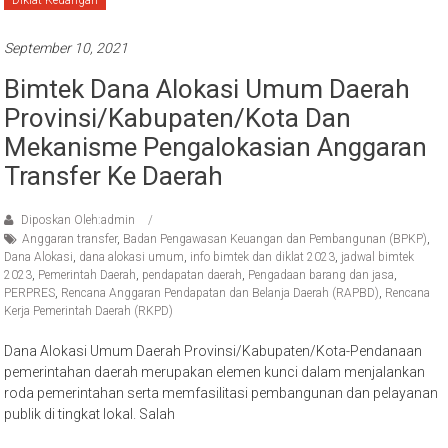
Diklat Keuangan
September 10, 2021
Bimtek Dana Alokasi Umum Daerah
Provinsi/Kabupaten/Kota Dan
Mekanisme Pengalokasian Anggaran
Transfer Ke Daerah
Diposkan Oleh:admin
Anggaran transfer
,
Badan Pengawasan Keuangan dan Pembangunan (BPKP)
,
Dana Alokasi
,
dana alokasi umum
,
info bimtek dan diklat 2023
,
jadwal bimtek
2023
,
Pemerintah Daerah
,
pendapatan daerah
,
Pengadaan barang dan jasa
,
PERPRES
,
Rencana Anggaran Pendapatan dan Belanja Daerah (RAPBD)
,
Rencana
Kerja Pemerintah Daerah (RKPD)
Dana Alokasi Umum Daerah Provinsi/Kabupaten/Kota-Pendanaan
pemerintahan daerah merupakan elemen kunci dalam menjalankan
roda pemerintahan serta memfasilitasi pembangunan dan pelayanan
publik di tingkat lokal. Salah