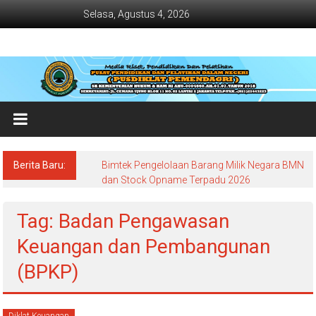
Lompat
Selasa, Agustus 4, 2026
ke
konten
Jadwal
Bimtek
dan
Diklat
Terbaru
Berita Baru:
Bimtek Pengelolaan Barang Milik Negara BMN
Dan
dan Stock Opname Terpadu 2026
Terlengkap
Tag: Badan Pengawasan
Keuangan dan Pembangunan
(BPKP)