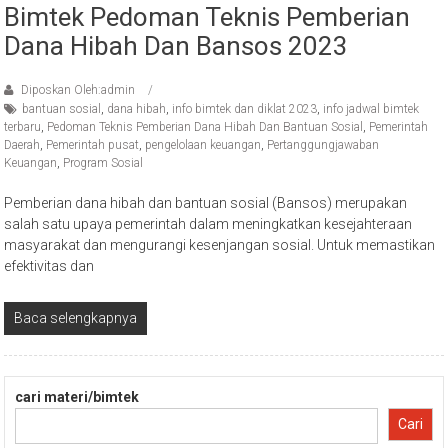
Bimtek Pedoman Teknis Pemberian
Dana Hibah Dan Bansos 2023
Diposkan Oleh:admin
bantuan sosial
,
dana hibah
,
info bimtek dan diklat 2023
,
info jadwal bimtek
terbaru
,
Pedoman Teknis Pemberian Dana Hibah Dan Bantuan Sosial
,
Pemerintah
Daerah
,
Pemerintah pusat
,
pengelolaan keuangan
,
Pertanggungjawaban
Keuangan
,
Program Sosial
Pemberian dana hibah dan bantuan sosial (Bansos) merupakan
salah satu upaya pemerintah dalam meningkatkan kesejahteraan
masyarakat dan mengurangi kesenjangan sosial. Untuk memastikan
efektivitas dan
Baca selengkapnya
cari materi/bimtek
Cari