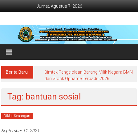
Lompat
Jumat, Agustus 7, 2026
ke
konten
Jadwal
Bimtek
dan
Diklat
Terbaru
Berita Baru:
Bimtek Pengelolaan Barang Milik Negara BMN
Dan
dan Stock Opname Terpadu 2026
Terlengkap
Tag: bantuan sosial
Diklat Keuangan
September 11, 2021