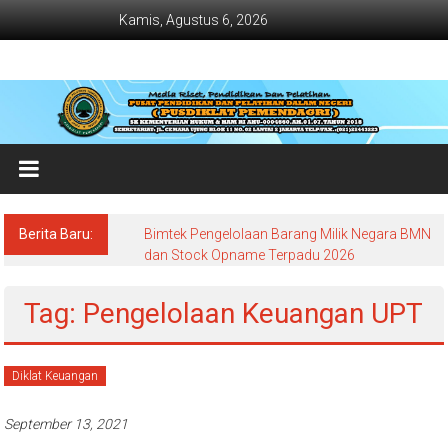
Lompat
Kamis, Agustus 6, 2026
ke
konten
Jadwal
Bimtek
dan
Diklat
Terbaru
Berita Baru:
Bimtek Pengelolaan Barang Milik Negara BMN
Dan
dan Stock Opname Terpadu 2026
Terlengkap
Tag: Pengelolaan Keuangan UPT
Diklat Keuangan
September 13, 2021