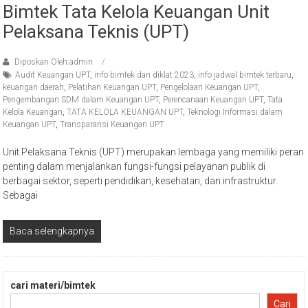
Bimtek Tata Kelola Keuangan Unit
Pelaksana Teknis (UPT)
Diposkan Oleh:admin
Audit Keuangan UPT
,
info bimtek dan diklat 2023
,
info jadwal bimtek terbaru
,
keuangan daerah
,
Pelatihan Keuangan UPT
,
Pengelolaan Keuangan UPT
,
Pengembangan SDM dalam Keuangan UPT
,
Perencanaan Keuangan UPT
,
Tata
Kelola Keuangan
,
TATA KELOLA KEUANGAN UPT
,
Teknologi Informasi dalam
Keuangan UPT
,
Transparansi Keuangan UPT
Unit Pelaksana Teknis (UPT) merupakan lembaga yang memiliki peran
penting dalam menjalankan fungsi-fungsi pelayanan publik di
berbagai sektor, seperti pendidikan, kesehatan, dan infrastruktur.
Sebagai
Baca selengkapnya
cari materi/bimtek
Cari