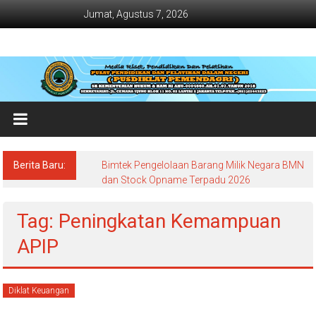
Lompat
Jumat, Agustus 7, 2026
ke
konten
Jadwal
Bimtek
dan
Diklat
Terbaru
Berita Baru:
Bimtek Pengelolaan Barang Milik Negara BMN
Dan
dan Stock Opname Terpadu 2026
Terlengkap
Tag: Peningkatan Kemampuan
APIP
Diklat Keuangan