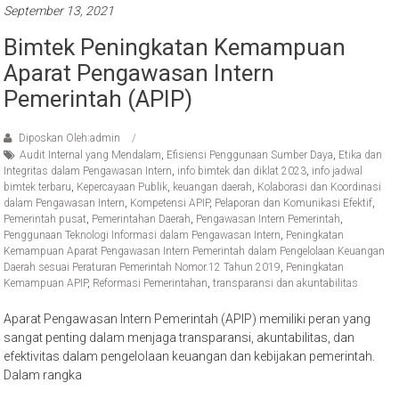
September 13, 2021
Bimtek Peningkatan Kemampuan
Aparat Pengawasan Intern
Pemerintah (APIP)
Diposkan Oleh:admin
Audit Internal yang Mendalam
,
Efisiensi Penggunaan Sumber Daya
,
Etika dan
Integritas dalam Pengawasan Intern
,
info bimtek dan diklat 2023
,
info jadwal
bimtek terbaru
,
Kepercayaan Publik
,
keuangan daerah
,
Kolaborasi dan Koordinasi
dalam Pengawasan Intern
,
Kompetensi APIP
,
Pelaporan dan Komunikasi Efektif
,
Pemerintah pusat
,
Pemerintahan Daerah
,
Pengawasan Intern Pemerintah
,
Penggunaan Teknologi Informasi dalam Pengawasan Intern
,
Peningkatan
Kemampuan Aparat Pengawasan Intern Pemerintah dalam Pengelolaan Keuangan
Daerah sesuai Peraturan Pemerintah Nomor.12 Tahun 2019
,
Peningkatan
Kemampuan APIP
,
Reformasi Pemerintahan
,
transparansi dan akuntabilitas
Aparat Pengawasan Intern Pemerintah (APIP) memiliki peran yang
sangat penting dalam menjaga transparansi, akuntabilitas, dan
efektivitas dalam pengelolaan keuangan dan kebijakan pemerintah.
Dalam rangka