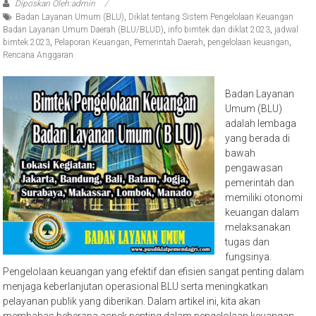
Diposkan Oleh:admin
Badan Layanan Umum (BLU)
,
Diklat tentang Sistem Pengelolaan Keuangan
Badan Layanan Umum Daerah (BLU/BLUD)
,
info bimtek dan diklat 2023
,
jadwal
bimtek 2023
,
Pelaporan Keuangan
,
Pemerintah Daerah
,
pengelolaan keuangan
,
Rencana Anggaran
Badan Layanan
Umum (BLU)
adalah lembaga
yang berada di
bawah
pengawasan
pemerintah dan
memiliki otonomi
keuangan dalam
melaksanakan
tugas dan
fungsinya.
Pengelolaan keuangan yang efektif dan efisien sangat penting dalam
menjaga keberlanjutan operasional BLU serta meningkatkan
pelayanan publik yang diberikan. Dalam artikel ini, kita akan