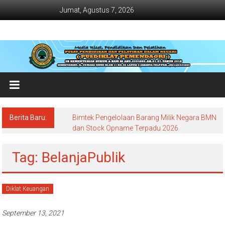
Lompat
Jumat, Agustus 7, 2026
ke
konten
Jadwal
Bimtek
dan
Diklat
Terbaru
Berita Baru:
Bimtek Pengelolaan Barang Milik Negara BMN
Dan
dan Stock Opname Terpadu 2026
Terlengkap
Tag: BelanjaPublik
Diklat Keuangan
September 13, 2021