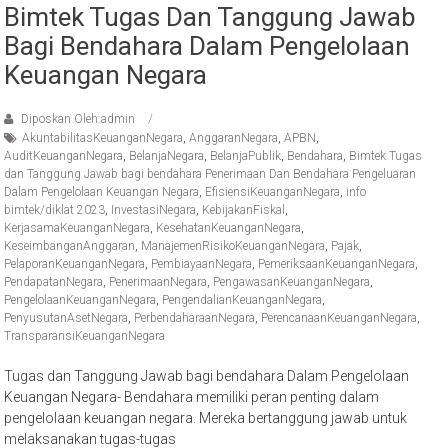
Bimtek Tugas Dan Tanggung Jawab
Bagi Bendahara Dalam Pengelolaan
Keuangan Negara
Diposkan Oleh:admin
AkuntabilitasKeuanganNegara
,
AnggaranNegara
,
APBN
,
AuditKeuanganNegara
,
BelanjaNegara
,
BelanjaPublik
,
Bendahara
,
Bimtek Tugas
dan Tanggung Jawab bagi bendahara Penerimaan Dan Bendahara Pengeluaran
Dalam Pengelolaan Keuangan Negara
,
EfisiensiKeuanganNegara
,
info
bimtek/diklat 2023
,
InvestasiNegara
,
KebijakanFiskal
,
KerjasamaKeuanganNegara
,
KesehatanKeuanganNegara
,
KeseimbanganAnggaran
,
ManajemenRisikoKeuanganNegara
,
Pajak
,
PelaporanKeuanganNegara
,
PembiayaanNegara
,
PemeriksaanKeuanganNegara
,
PendapatanNegara
,
PenerimaanNegara
,
PengawasanKeuanganNegara
,
PengelolaanKeuanganNegara
,
PengendalianKeuanganNegara
,
PenyusutanAsetNegara
,
PerbendaharaanNegara
,
PerencanaanKeuanganNegara
,
TransparansiKeuanganNegara
Tugas dan Tanggung Jawab bagi bendahara Dalam Pengelolaan
Keuangan Negara- Bendahara memiliki peran penting dalam
pengelolaan keuangan negara. Mereka bertanggung jawab untuk
melaksanakan tugas-tugas