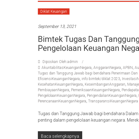
Diklat Keuangan
September 13, 2021
Bimtek Tugas Dan Tanggung
Pengelolaan Keuangan Nega
Diposkan Oleh:admin
AkuntabilitasKeuanganNegara
,
AnggaranNegara
,
APBN
,
Au
Tugas dan Tanggung Jawab bagi bendahara Penerimaan Dan 
EfisiensiKeuanganNegara
,
info bimtek/diklat 2023
,
Investasi
KesehatanKeuanganNegara
,
KeseimbanganAnggaran
,
Manaj
PembiayaanNegara
,
PemeriksaanKeuanganNegara
,
Pendapata
PengelolaanKeuanganNegara
,
PengendalianKeuanganNegara
,
PerencanaanKeuanganNegara
,
TransparansiKeuanganNegara
Tugas dan Tanggung Jawab bagi bendahara Dalam 
penting dalam pengelolaan keuangan negara. Mere
Baca selengkapnya