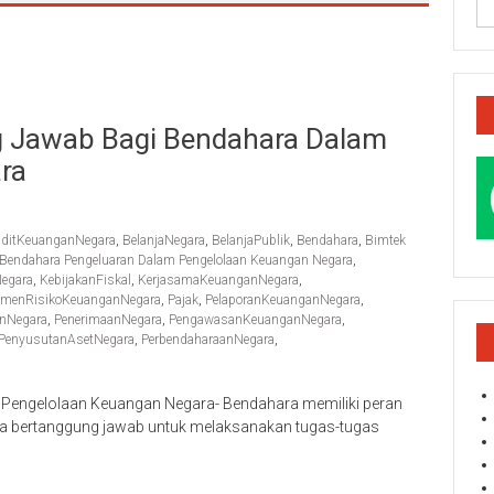
 Jawab Bagi Bendahara Dalam
ra
ditKeuanganNegara
,
BelanjaNegara
,
BelanjaPublik
,
Bendahara
,
Bimtek
Bendahara Pengeluaran Dalam Pengelolaan Keuangan Negara
,
Negara
,
KebijakanFiskal
,
KerjasamaKeuanganNegara
,
emenRisikoKeuanganNegara
,
Pajak
,
PelaporanKeuanganNegara
,
nNegara
,
PenerimaanNegara
,
PengawasanKeuanganNegara
,
PenyusutanAsetNegara
,
PerbendaharaanNegara
,
Pengelolaan Keuangan Negara- Bendahara memiliki peran
ka bertanggung jawab untuk melaksanakan tugas-tugas