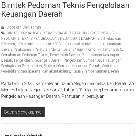
Bimtek Pedoman Teknis Pengelolaan
Keuangan Daerah
Diposkan Oleh:admin
BIMTEK SOSIALISASI PERMENDAGRI 77 TAHUN 2020 TENTANG
PEDOMAN TEKNIS PENGELOLAAN KEUANGAN DAERAH
,
Efektivitas dan
Efisiensi
,
info bimtek dan diklat 2023
,
info jadwal bimtek terbaru
,
keuangan
daerah
,
Pelaksanaan Peraturan Menteri Dalam Negeri Nomor 77 Tahun 2020
,
Pemahaman Pedoman Teknis
,
Pemerintah Daerah
,
Pengawasan Keuangan
Daerah
,
Pengelolaan Keuangan Daerah
,
Pengelolaan Sumber Daya Keuangan
,
Peningkatan Pemahaman
,
Sistem Informasi Keuangan Daerah
,
Sosialisasi dan
Pendidikan
,
transparansi dan akuntabilitas
,
Tujuan Pembangunan Daerah
Pada tahun 2020, Kementerian Dalam Negeri mengeluarkan Peraturan
Menteri Dalam Negeri Nomor 77 Tahun 2020 tentang Pedoman Teknis
Pengelolaan Keuangan Daerah. Peraturan ini bertujuan
Baca selengkapnya