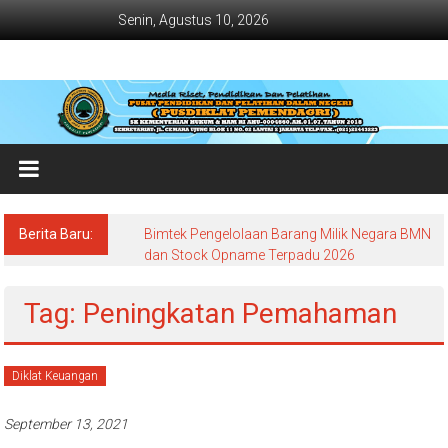
Lompat
Senin, Agustus 10, 2026
ke
konten
Jadwal
Bimtek
dan
Diklat
Terbaru
Berita Baru:
Bimtek Pengelolaan Barang Milik Negara BMN
Dan
dan Stock Opname Terpadu 2026
Terlengkap
Tag: Peningkatan Pemahaman
Diklat Keuangan
September 13, 2021