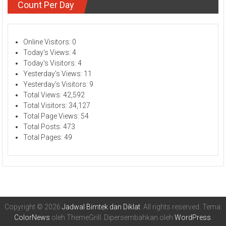
Count Per Day
Online Visitors:
0
Today's Views:
4
Today's Visitors:
4
Yesterday's Views:
11
Yesterday's Visitors:
9
Total Views:
42,592
Total Visitors:
34,127
Total Page Views:
54
Total Posts:
473
Total Pages:
49
Copyright © 2026
Jadwal Bimtek dan Diklat
. All rights reserved. Tema:
ColorNews
oleh ThemeGrill. Dipersembahkan oleh
WordPress
.