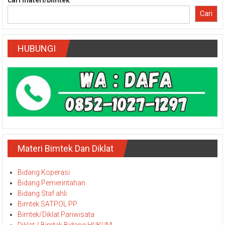
cari materi/bimtek
Cari
HUBUNGI
Materi Bimtek Dan Diklat
Bidang Koperasi
Bidang Pemerintahan
Bidang Staf ahli
Bimtek SATPOL PP
Bimtek/Diklat Pariwisata
Diklat / Bimtek Bidang HUKUM