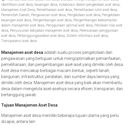
Identifikasi aset desa
,
keuangan desa
,
Kolaborasi dalam pengelolaan aset desa
,
Manajemen Aset Desa
,
Pemeliharaan aset desa
,
Pemeliharaan rutin aset desa
,
Pemerintah Daerah
,
Pengawasan aset desa
,
Pengelolaan aset desa
,
Pengelolaan
keuangan aset desa
,
Pengembangan aset desa
,
Pengembangan keterampilan
dalam manajemen aset desa
,
Penggunaan optimal aset desa
,
Penilaian nilai aset
desa
,
Penyusunan kebijakan manajemen aset desa
,
Perencanaan penggunaan
aset desa
,
Pertanggungjawaban aset desa
,
Sistem informasi aset desa
,
Transparansi aset desa
Manajemen aset desa
adalah suatu proses pengelolaan dan
pengawasan yang bertujuan untuk mengoptimalkan pemanfaatan,
pemeliharaan, dan pengembangan aset-aset yang dimiliki oleh desa.
Aset desa mencakup berbagai macam bentuk, seperti tanah,
bangunan, infrastruktur, peralatan, dan sumber daya lainnya yang
dimiliki oleh desa. Manajemen aset desa yang baik akan membantu
desa dalam mengelola aset-asetnya secara efisien, transparan, dan
bertanggung jawab.
Tujuan Manajemen Aset Desa
Manajemen aset desa memiliki beberapa tujuan utama yang perlu
dicapai, antara lain: