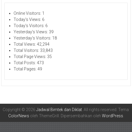
Online Visitors:
1
Today's Views:
6
Today's Visitors:
6
Yesterday's Views:
39
Yesterday's Visitors:
18
Total Views:
42,294
Total Visitors:
33,843
Total Page Views:
35
Total Posts:
473
Total Pages:
49
Copyright © 2026
Jadwal Bimtek dan Diklat
. All rights reserved. Tema:
ColorNews
oleh ThemeGrill. Dipersembahkan oleh
WordPress
.