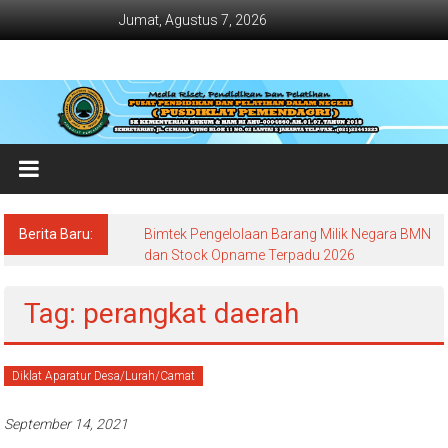
Lompat
Jumat, Agustus 7, 2026
ke
konten
Jadwal
Bimtek
dan
Diklat
Terbaru
Berita Baru:
Bimtek Pengelolaan Barang Milik Negara BMN
Dan
dan Stock Opname Terpadu 2026
Terlengkap
Tag: perangkat daerah
Diklat Aparatur Desa/Lurah/Camat
September 14, 2021