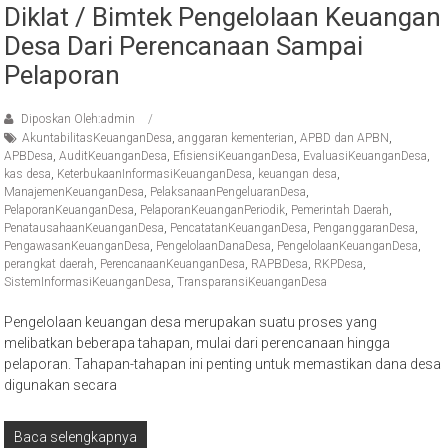
Diklat / Bimtek Pengelolaan Keuangan
Desa Dari Perencanaan Sampai
Pelaporan
Diposkan Oleh:admin
AkuntabilitasKeuanganDesa
,
anggaran kementerian
,
APBD dan APBN
,
APBDesa
,
AuditKeuanganDesa
,
EfisiensiKeuanganDesa
,
EvaluasiKeuanganDesa
,
kas desa
,
KeterbukaanInformasiKeuanganDesa
,
keuangan desa
,
ManajemenKeuanganDesa
,
PelaksanaanPengeluaranDesa
,
PelaporanKeuanganDesa
,
PelaporanKeuanganPeriodik
,
Pemerintah Daerah
,
PenatausahaanKeuanganDesa
,
PencatatanKeuanganDesa
,
PenganggaranDesa
,
PengawasanKeuanganDesa
,
PengelolaanDanaDesa
,
PengelolaanKeuanganDesa
,
perangkat daerah
,
PerencanaanKeuanganDesa
,
RAPBDesa
,
RKPDesa
,
SistemInformasiKeuanganDesa
,
TransparansiKeuanganDesa
Pengelolaan keuangan desa merupakan suatu proses yang
melibatkan beberapa tahapan, mulai dari perencanaan hingga
pelaporan. Tahapan-tahapan ini penting untuk memastikan dana desa
digunakan secara
Baca selengkapnya