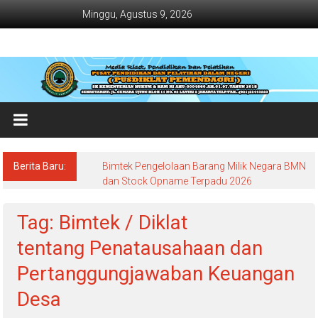
Lompat
Minggu, Agustus 9, 2026
ke
konten
Jadwal
Bimtek
dan
Diklat
Terbaru
Berita Baru:
Bimtek Pengelolaan Barang Milik Negara BMN
Dan
dan Stock Opname Terpadu 2026
Terlengkap
Tag: Bimtek / Diklat
tentang Penatausahaan dan
Pertanggungjawaban Keuangan
Desa