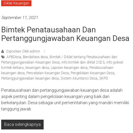
Diklat Keuangan
September 11, 2021
Bimtek Penatausahaan Dan
Pertanggungjawaban Keuangan Desa
Diposkan Oleh:admin
APBDesa
,
Bendahara desa
,
Bimtek / Diklat tentang Penatausahaan dan
Pertanggungjawaban Keuangan Desa
,
info bimtek dan diklat 2023
,
info jadwal
bimtek terbaru
,
keuangan desa
,
Laporan keuangan desa
,
Penatausahaan
keuangan desa
,
Pencatatan Keuangan Desa
,
Pengelolaan Keuangan Desa
,
Pertanggungjawaban keuangan desa
,
Sistem Akuntansi Desa
,
SKPD
Penatausahaan dan pertanggungjawaban keuangan desa adalah
aspek penting dalam pengelolaan keuangan yang baik dan
berkelanjutan. Desa sebagai unit pemerintahan yang mandiri memiliki
tanggung jawab
Baca selengkapnya