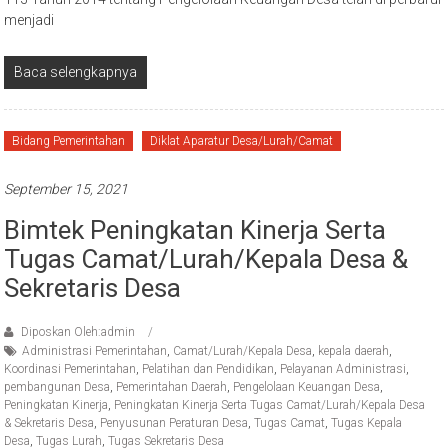
menjadi
Baca selengkapnya
Bidang Pemerintahan
Diklat Aparatur Desa/Lurah/Camat
September 15, 2021
Bimtek Peningkatan Kinerja Serta
Tugas Camat/Lurah/Kepala Desa &
Sekretaris Desa
Diposkan Oleh:admin
Administrasi Pemerintahan
,
Camat/Lurah/Kepala Desa
,
kepala daerah
,
Koordinasi Pemerintahan
,
Pelatihan dan Pendidikan
,
Pelayanan Administrasi
,
pembangunan Desa
,
Pemerintahan Daerah
,
Pengelolaan Keuangan Desa
,
Peningkatan Kinerja
,
Peningkatan Kinerja Serta Tugas Camat/Lurah/Kepala Desa
& Sekretaris Desa
,
Penyusunan Peraturan Desa
,
Tugas Camat
,
Tugas Kepala
Desa
,
Tugas Lurah
,
Tugas Sekretaris Desa