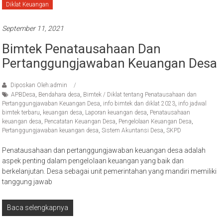
Diklat Keuangan
September 11, 2021
Bimtek Penatausahaan Dan
Pertanggungjawaban Keuangan Desa
Diposkan Oleh:admin
APBDesa
,
Bendahara desa
,
Bimtek / Diklat tentang Penatausahaan dan
Pertanggungjawaban Keuangan Desa
,
info bimtek dan diklat 2023
,
info jadwal
bimtek terbaru
,
keuangan desa
,
Laporan keuangan desa
,
Penatausahaan
keuangan desa
,
Pencatatan Keuangan Desa
,
Pengelolaan Keuangan Desa
,
Pertanggungjawaban keuangan desa
,
Sistem Akuntansi Desa
,
SKPD
Penatausahaan dan pertanggungjawaban keuangan desa adalah
aspek penting dalam pengelolaan keuangan yang baik dan
berkelanjutan. Desa sebagai unit pemerintahan yang mandiri memiliki
tanggung jawab
Baca selengkapnya