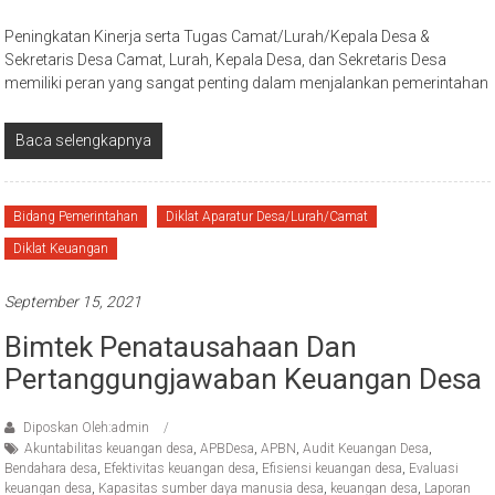
Peningkatan Kinerja serta Tugas Camat/Lurah/Kepala Desa &
Sekretaris Desa Camat, Lurah, Kepala Desa, dan Sekretaris Desa
memiliki peran yang sangat penting dalam menjalankan pemerintahan
Baca selengkapnya
Bidang Pemerintahan
Diklat Aparatur Desa/Lurah/Camat
Diklat Keuangan
September 15, 2021
Bimtek Penatausahaan Dan
Pertanggungjawaban Keuangan Desa
Diposkan Oleh:admin
Akuntabilitas keuangan desa
,
APBDesa
,
APBN
,
Audit Keuangan Desa
,
Bendahara desa
,
Efektivitas keuangan desa
,
Efisiensi keuangan desa
,
Evaluasi
keuangan desa
,
Kapasitas sumber daya manusia desa
,
keuangan desa
,
Laporan