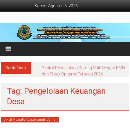
Lompat
Kamis, Agustus 6, 2026
ke
konten
Jadwal
Bimtek
dan
Diklat
Terbaru
Berita Baru:
Bimtek Pengelolaan Barang Milik Negara BMN
Dan
dan Stock Opname Terpadu 2026
Terlengkap
Tag: Pengelolaan Keuangan
Desa
Diklat Aparatur Desa/Lurah/Camat