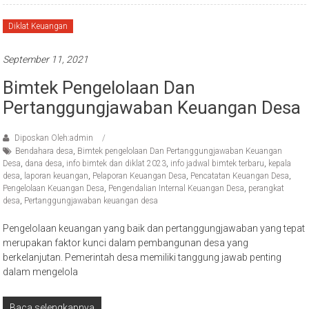
Diklat Keuangan
September 11, 2021
Bimtek Pengelolaan Dan
Pertanggungjawaban Keuangan Desa
Diposkan Oleh:admin
Bendahara desa
,
Bimtek pengelolaan Dan Pertanggungjawaban Keuangan
Desa
,
dana desa
,
info bimtek dan diklat 2023
,
info jadwal bimtek terbaru
,
kepala
desa
,
laporan keuangan
,
Pelaporan Keuangan Desa
,
Pencatatan Keuangan Desa
,
Pengelolaan Keuangan Desa
,
Pengendalian Internal Keuangan Desa
,
perangkat
desa
,
Pertanggungjawaban keuangan desa
Pengelolaan keuangan yang baik dan pertanggungjawaban yang tepat
merupakan faktor kunci dalam pembangunan desa yang
berkelanjutan. Pemerintah desa memiliki tanggung jawab penting
dalam mengelola
Baca selengkapnya