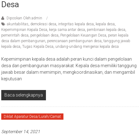
Desa
Diposkan Oleh:admin
akuntabilitas
,
demokrasi desa
,
integritas kepala desa
,
kepala desa
,
Kepemimpinan Kepala Desa
,
kerja sama antar desa
,
pembinaan kepala desa
,
pemerintah desa
,
pengelolaan desa
,
Pengelolaan Keuangan Desa
,
peran kepala
desa dalam pembangunan
,
perencanaan pembangunan desa
,
tanggung jawab
kepala desa
,
Tugas Kepala Desa
,
undang-undang mengenai kepala desa
Kepemimpinan kepala desa adalah peran kunci dalam pengelolaan
desa dan pembangunan masyarakat. Kepala desa memiliki tanggung
jawab besar dalam memimpin, mengkoordinasikan, dan mengambil
keputusan
Baca selengkapnya
Diklat Aparatur Desa/Lurah/Camat
September 14, 2021