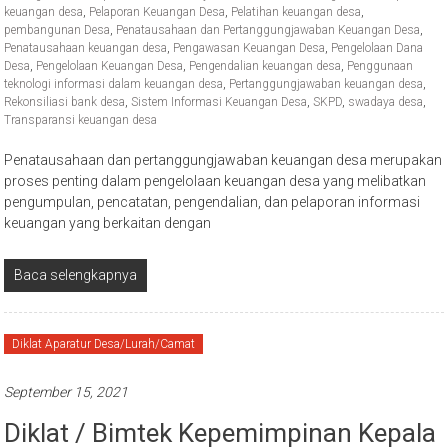
keuangan desa
,
Pelaporan Keuangan Desa
,
Pelatihan keuangan desa
,
pembangunan Desa
,
Penatausahaan dan Pertanggungjawaban Keuangan Desa
,
Penatausahaan keuangan desa
,
Pengawasan Keuangan Desa
,
Pengelolaan Dana
Desa
,
Pengelolaan Keuangan Desa
,
Pengendalian keuangan desa
,
Penggunaan
teknologi informasi dalam keuangan desa
,
Pertanggungjawaban keuangan desa
,
Rekonsiliasi bank desa
,
Sistem Informasi Keuangan Desa
,
SKPD
,
swadaya desa
,
Transparansi keuangan desa
Penatausahaan dan pertanggungjawaban keuangan desa merupakan
proses penting dalam pengelolaan keuangan desa yang melibatkan
pengumpulan, pencatatan, pengendalian, dan pelaporan informasi
keuangan yang berkaitan dengan
Baca selengkapnya
Diklat Aparatur Desa/Lurah/Camat
September 15, 2021
Diklat / Bimtek Kepemimpinan Kepala