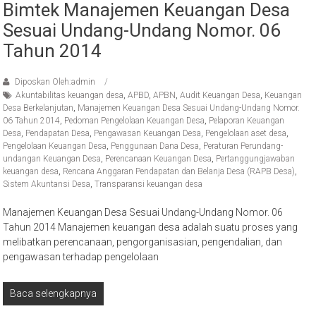
Bimtek Manajemen Keuangan Desa
Sesuai Undang-Undang Nomor. 06
Tahun 2014
Diposkan Oleh:admin
Akuntabilitas keuangan desa
,
APBD
,
APBN
,
Audit Keuangan Desa
,
Keuangan
Desa Berkelanjutan
,
Manajemen Keuangan Desa Sesuai Undang-Undang Nomor.
06 Tahun 2014
,
Pedoman Pengelolaan Keuangan Desa
,
Pelaporan Keuangan
Desa
,
Pendapatan Desa
,
Pengawasan Keuangan Desa
,
Pengelolaan aset desa
,
Pengelolaan Keuangan Desa
,
Penggunaan Dana Desa
,
Peraturan Perundang-
undangan Keuangan Desa
,
Perencanaan Keuangan Desa
,
Pertanggungjawaban
keuangan desa
,
Rencana Anggaran Pendapatan dan Belanja Desa (RAPB Desa)
,
Sistem Akuntansi Desa
,
Transparansi keuangan desa
Manajemen Keuangan Desa Sesuai Undang-Undang Nomor. 06
Tahun 2014 Manajemen keuangan desa adalah suatu proses yang
melibatkan perencanaan, pengorganisasian, pengendalian, dan
pengawasan terhadap pengelolaan
Baca selengkapnya