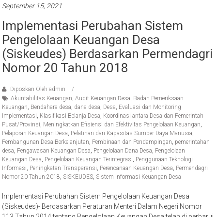
September 15, 2021
Implementasi Perubahan Sistem
Pengelolaan Keuangan Desa
(Siskeudes) Berdasarkan Permendagri
Nomor 20 Tahun 2018
Diposkan Oleh:admin
Akuntabilitas Keuangan
,
Audit Keuangan Desa
,
Badan Pemeriksaan
Keuangan
,
Bendahara desa
,
dana desa
,
Desa
,
Evaluasi dan Monitoring
Implementasi
,
Klasifikasi Belanja Desa
,
Koordinasi antara Desa dan Pemerintah
Pusat/Provinsi
,
Meningkatkan Efisiensi dan Efektivitas Pengelolaan Keuangan
,
Pelaporan Keuangan Desa
,
Pelatihan dan Kapasitas Sumber Daya Manusia
,
Pembangunan Desa Berkelanjutan
,
Pembinaan dan Pendampingan
,
pemerintahan
desa
,
Pengawasan Keuangan Desa
,
Pengelolaan Dana Desa
,
Pengelolaan
Keuangan Desa
,
Pengelolaan Keuangan Terintegrasi
,
Penggunaan Teknologi
Informasi
,
Peningkatan Transparansi
,
Perencanaan Keuangan Desa
,
Permendagri
Nomor 20 Tahun 2018
,
SISKEUDES
,
Sistem Informasi Keuangan Desa
Implementasi Perubahan Sistem Pengelolaan Keuangan Desa
(Siskeudes)- Berdasarkan Peraturan Menteri Dalam Negeri Nomor
113 Tahun 2014 tentang Pengelolaan Keuangan Desa telah di perbarui