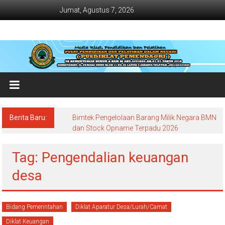
Lompat
Jumat, Agustus 7, 2026
ke
konten
Jadwal
Bimtek
dan
Diklat
Terbaru
Berita Baru:
Bimtek Pengelolaan Barang Milik Negara BMN
Dan
dan Stock Opname Terpadu 2026
Terlengkap
Tag: Pengendalian keuangan
desa
Bidang Pemerintahan
Diklat Aparatur Desa/Lurah/Camat
Diklat Keuangan