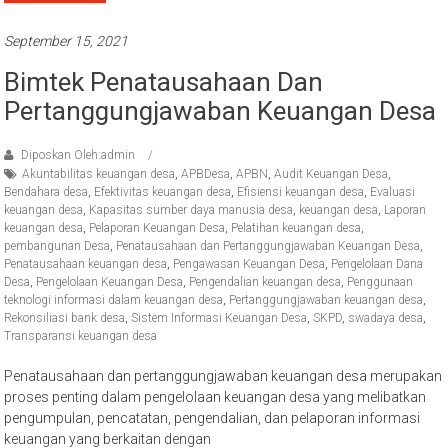
September 15, 2021
Bimtek Penatausahaan Dan
Pertanggungjawaban Keuangan Desa
Diposkan Oleh:admin
Akuntabilitas keuangan desa
,
APBDesa
,
APBN
,
Audit Keuangan Desa
,
Bendahara desa
,
Efektivitas keuangan desa
,
Efisiensi keuangan desa
,
Evaluasi
keuangan desa
,
Kapasitas sumber daya manusia desa
,
keuangan desa
,
Laporan
keuangan desa
,
Pelaporan Keuangan Desa
,
Pelatihan keuangan desa
,
pembangunan Desa
,
Penatausahaan dan Pertanggungjawaban Keuangan Desa
,
Penatausahaan keuangan desa
,
Pengawasan Keuangan Desa
,
Pengelolaan Dana
Desa
,
Pengelolaan Keuangan Desa
,
Pengendalian keuangan desa
,
Penggunaan
teknologi informasi dalam keuangan desa
,
Pertanggungjawaban keuangan desa
,
Rekonsiliasi bank desa
,
Sistem Informasi Keuangan Desa
,
SKPD
,
swadaya desa
,
Transparansi keuangan desa
Penatausahaan dan pertanggungjawaban keuangan desa merupakan
proses penting dalam pengelolaan keuangan desa yang melibatkan
pengumpulan, pencatatan, pengendalian, dan pelaporan informasi
keuangan yang berkaitan dengan